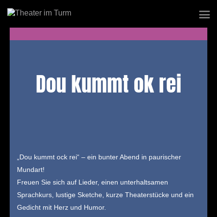
Startseite
Aktuelles Stück
Dou kummt ok rei
Tickets
Vereinsgeschichte
Gespielte Stücke
„Dou kummt ock rei“ – ein bunter Abend in paurischer
Mundart!
Freuen Sie sich auf Lieder, einen unterhaltsamen
Sprachkurs, lustige Sketche, kurze Theaterstücke und ein
Gedicht mit Herz und Humor.